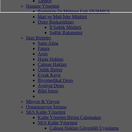
Tarihçe
Hastane Yönetimi
Başhekim Dr.Mehmet Faik DURMUŞ
İdari ve Mali İşler Müdürü
Daire Başkanlıkları
İl Sağlık Müdürü
Sağlık Bakanımız
İdari Birimler
Satın Alma
Fatura
Arşiv
Hasta Hakları
Çalışan Hakları
Özlük Birimi
Evrak Kayıt
Biyomedikal Depo
Ayniyat Depo
Bilgi İşlem
Misyon & Vizyon
Organizasyon Şeması
SKS Kalite Yönetimi
Kalite Yönetim Birimi Çalışmaları
SKS Kalite Yönetimi
Çalışan Hakları Güvenliği Uygulama