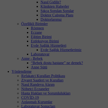
Nasıl Gidilir?
Klinikten Haberler
Sıkça Sorulan Sorular
Doktor Çalışma Planı
Doktorlarımız
Özellikli Birimler
Röntgen
Eczane
Eğitim Birimi
Enfeksiyon Birimi
Evde Sağlık Hizmetleri
Evde Sağlık Hizmetlerimiz
Laboratuvar
Anne - Bebek
“Bebek dostu hastane” ne demek?
Anne Sütü
Yönlendirme
Refakatçi Kuralları Politikası
Ziyaret Saatleri ve Kuralları
Nasıl Randevu Alırım
Nöbetci Eczaneler
Hasta Hakları ve Sorumlulukları
COVİD-19
Anlaşmalı Kurumlar
Laboratuvar Sonuçları