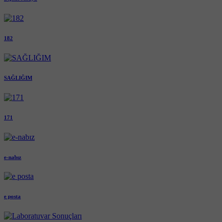
182
SAĞLIĞIM
171
e-nabız
e posta